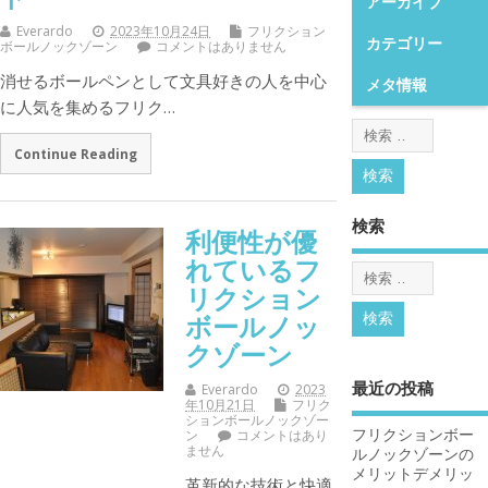
アーカイブ
Everardo
2023年10月24日
フリクション
カテゴリー
ボールノックゾーン
コメントはありません
消せるボールペンとして文具好きの人を中心
メタ情報
に人気を集めるフリク…
Continue Reading
検索
利便性が優
れているフ
リクション
ボールノッ
クゾーン
最近の投稿
Everardo
2023
年10月21日
フリク
ションボールノックゾー
フリクションボー
ン
コメントはあり
ません
ルノックゾーンの
メリットデメリッ
革新的な技術と快適