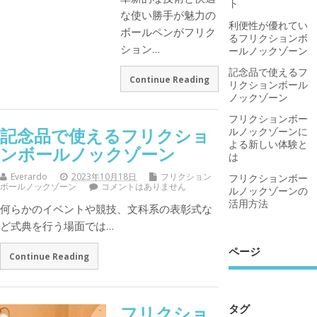
ト
な使い勝手が魅力の
利便性が優れてい
ボールペンがフリク
るフリクションボ
ション…
ールノックゾーン
記念品で使えるフ
Continue Reading
リクションボール
ノックゾーン
フリクションボー
記念品で使えるフリクショ
ルノックゾーンに
よる新しい体験と
ンボールノックゾーン
は
Everardo
2023年10月18日
フリクション
フリクションボー
ボールノックゾーン
コメントはありません
ルノックゾーンの
活用方法
何らかのイベントや競技、文科系の表彰式な
ど式典を行う場面では…
ページ
Continue Reading
タグ
フリクショ